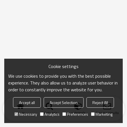
Cookie settings
We use cookies to provide you with the best possible
experience. They also allow us to analyze user behavior in
order to constantly improve the website for you.
Accept all
Accept Selection
Reject All
Inicio
búsqueda
categoría
Enviar consulta
Necessary
Analytics
Preferences
Marketing